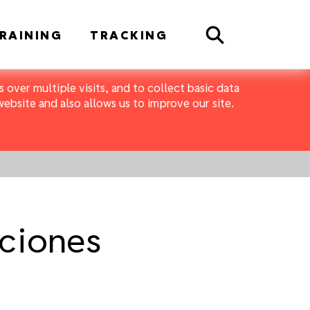
Search
RAINING
TRACKING
 over multiple visits, and to collect basic data
bsite and also allows us to improve our site.
cciones