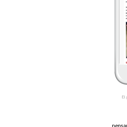
El
pensam