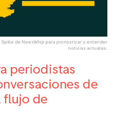
 Spike de NewsWhip para pronosticar y entender
noticias actuales.
a periodistas
onversaciones de
 flujo de