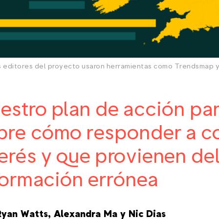
 editores del proyecto usaron herramientas como Trendsmap y
estro plan de acción par
bre cómo responder a c
terés y que provienen del
formación errónea
Ryan Watts, Alexandra Ma y Nic Dias