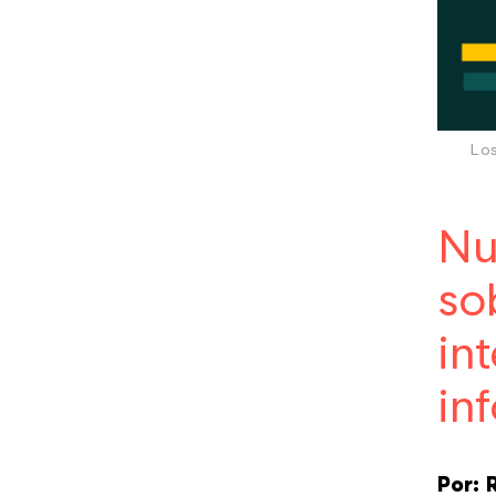
Los
Nu
so
in
in
Por: 