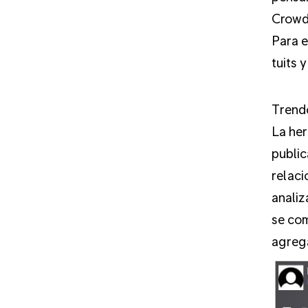
CrowdT
Para e
tuits 
Trendo
La her
public
relaci
analiz
se com
agreg