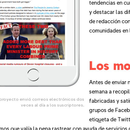
tendencias en cu
y destacar las di
de redacción con
comunidades en l
Los mo
Antes de enviar 
semana a recopila
 proyecto envió correos electrónicos dos
fabricadas y satí
veces al día a los suscriptores.
grupos de Facebo
etiqueta de Twit
os que valía la pena rastrear con ayuda de servicios