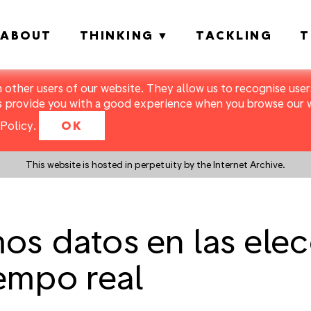
ABOUT
THINKING
TACKLING
T
m other users of our website. They allow us to recognise users
s provide you with a good experience when you browse our we
Policy
.
OK
This website is hosted in perpetuity by the Internet Archive.
os datos en las ele
iempo real