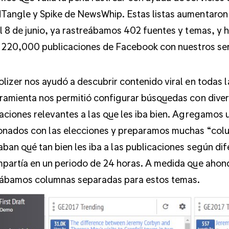
angle y Spike de NewsWhip. Estas listas aumentaron 
l 8 de junio, ya rastreábamos 402 fuentes y temas, y
y 220,000 publicaciones de Facebook con nuestros se
lizer nos ayudó a descubrir contenido viral en todas l
ramienta nos permitió configurar búsquedas con dive
aciones relevantes a las que les iba bien. Agregamos 
onados con las elecciones y preparamos muchas “col
aban qué tan bien les iba a las publicaciones según d
partía en un periodo de 24 horas. A medida que aho
ábamos columnas separadas para estos temas.