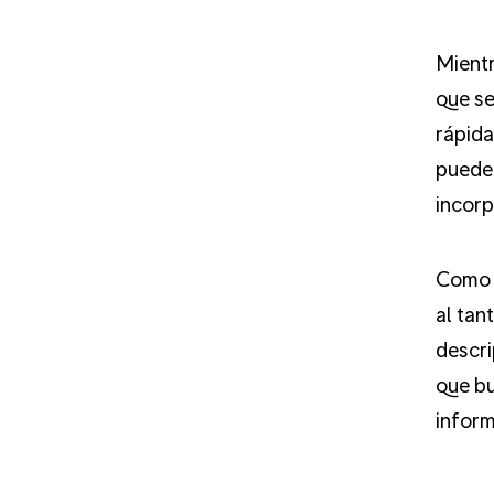
Mientr
que se
rápida
pueden
incorp
Como p
al tan
descri
que bu
inform