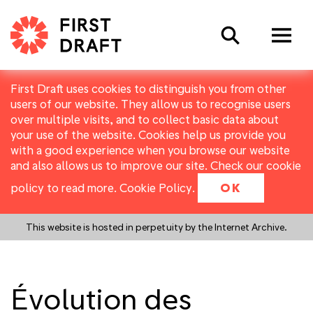
Search
First Draft uses cookies to distinguish you from other
users of our website. They allow us to recognise users
over multiple visits, and to collect basic data about
your use of the website. Cookies help us provide you
with a good experience when you browse our website
and also allows us to improve our site. Check our cookie
policy to read more.
Cookie Policy
.
OK
This website is hosted in perpetuity by the Internet Archive.
Évolution des