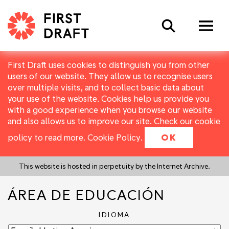
Search
First Draft uses cookies to distinguish you from other
users of our website. They allow us to recognise users
over multiple visits, and to collect basic data about
your use of the website. Cookies help us provide you
with a good experience when you browse our website
and also allows us to improve our site. Check our cookie
policy to read more.
Cookie Policy
.
OK
This website is hosted in perpetuity by the Internet Archive.
ÁREA DE EDUCACIÓN
IDIOMA