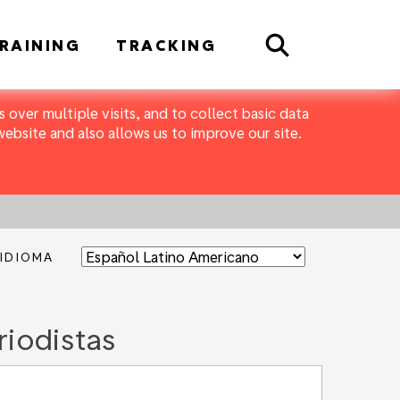
Search
RAINING
TRACKING
 over multiple visits, and to collect basic data
bsite and also allows us to improve our site.
IDIOMA
riodistas