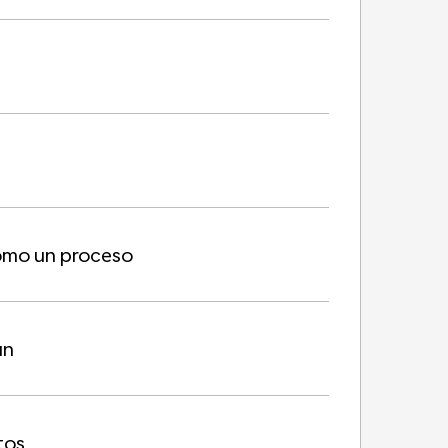
como un proceso
un
tos