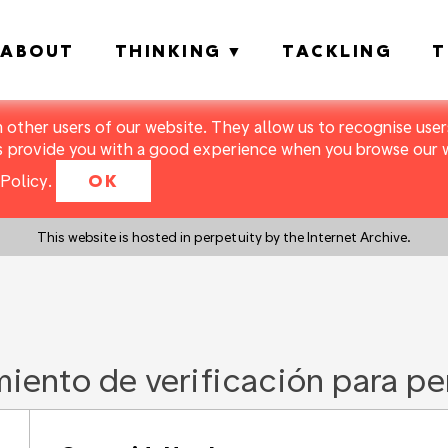
ABOUT
THINKING
TACKLING
T
m other users of our website. They allow us to recognise users
s provide you with a good experience when you browse our we
Policy
.
OK
This website is hosted in perpetuity by the Internet Archive.
iento de verificación para pe