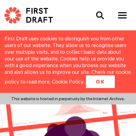
Search
First Draft uses cookies to distinguish you from other
users of our website. They allow us to recognise users
over multiple visits, and to collect basic data about
your use of the website. Cookies help us provide you
with a good experience when you browse our website
and also allows us to improve our site. Check our cookie
policy to read more.
Cookie Policy
.
OK
This website is hosted in perpetuity by the Internet Archive.